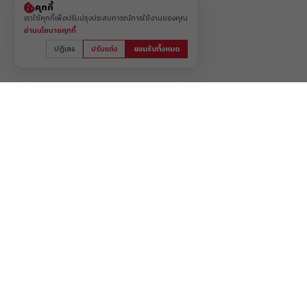
คุกกี้
เราใช้คุกกี้เพื่อปรับปรุงประสบการณ์การใช้งานของคุณ
อ่านนโยบายคุกกี้
ปฏิเสธ
ปรับแต่ง
ยอมรับทั้งหมด
ติดตามสินค้า
คำถามพ
แจ้งการชำระเงิน
นำเสนอส