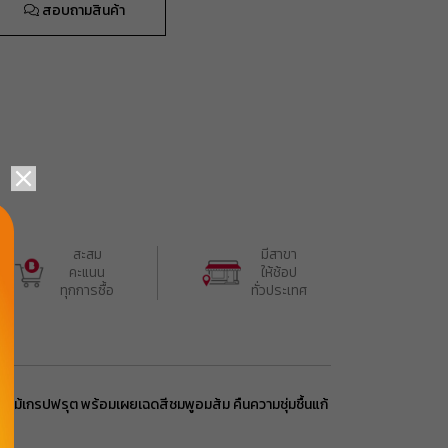
สอบถามสินค้า
รับคูปอง
รับคูปอง
รับคูปอง
สะสม

มีสาขา

รับคูปอง
คะแนน

ให้ช้อป

ทุกการซื้อ
ทั่วประเทศ
รับคูปอง
ลไม้เกรปฟรุต พร้อมเผยเฉดสีชมพูอมส้ม
คืนความชุ่มชื้นแก้
รับคูปอง