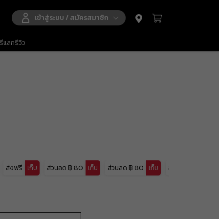
เข้าสู่ระบบ
/
สมัครสมาชิก
ีแลกรีวิว
฿ 0.00
฿ 0.00
฿ 0.00
ดูรถเข็นสินค้า
ส่งฟรี
เก็บ
ส่วนลด
฿ 80
เก็บ
ส่วนลด
฿ 80
เก็บ
ส่วนลด
฿ 80
เก็บ
รับคูปอง