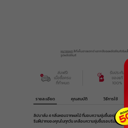
อุปกรณ์เสริม
หมายเหตุ
สีที่เห็นอาจแตกต่างจากสีของผลิตภัณฑ์จริง
รูปผลิตภัณฑ์
ส่งฟรี!

รับประกัน

เมื่อซื้อครบ

ของแท้

ที่กำหนด
100%
รายละเอียด
คุณสมบัติ
วิธีการใช้
ลิปบาล์ม 4 กลิ่นหอมจากผลไม้ ที่มอบความชุ่มชื้นอย่างล้ำลึก
ริมฝีปากของคุณในทุกวัน
เคลือบความชุ่มชื้นรอบริมฝีปากอ