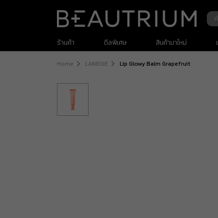
ร้านค้า
ดีลพิเศษ
สินค้ามาใหม่
Home
LANEIGE
Lip Glowy Balm Grapefruit
เครื่องสำอาง
สกินแคร์
ดูแลเส้นผม
ดูแลผิวกาย
ของใช้ส่วนตัว
สำหรับผู้ชาย
เวชสำอางค์
สุขภาพ และ วิตามินอาหารเสริม
น้ำหอมและเครื่องหอม
สินค้าพรีเมียม