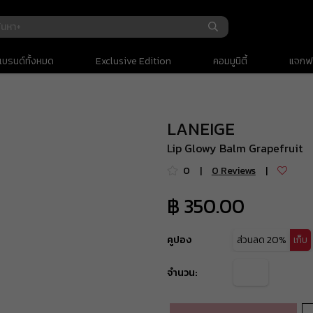
รถเข็น
(
0
)
แบรนด์ทั้งหมด
Exclusive Edition
คอมมูนิตี้
แจกฟร
ยอดรวม
LANEIGE
ค่าจัดส่ง
Lip Glowy Balm Grapefruit
ยอดรวมทั้งหมด
0
|
0
Reviews
|
฿ 350.00
คูปอง
ส่วนลด
20%
เก็บ
ส่วนลด 20%
จำนวน:
BEAUBH625
ยอดขั้นต่ำ
฿ 1,000
ลดสูงสุด
฿ 1,000
ใช้ได้ถึงวันที่
10 Aug 2026 16:59:00