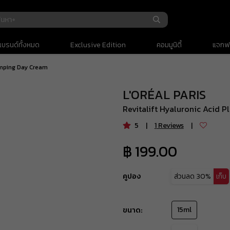
รถเข็น
(
0
)
แบรนด์ทั้งหมด
Exclusive Edition
คอมมูนิตี้
แจกฟร
lumping Day Cream
ยอดรวม
L'ORÉAL PARIS
ค่าจัดส่ง
Revitalift Hyaluronic Acid 
ยอดรวมทั้งหมด
5
|
1
Reviews
|
฿ 199.00
คูปอง
ส่วนลด
30%
เก็บ
ส่วนลด 30%
BEAUBH604
ยอดขั้นต่ำ
฿ 1
ลดสูงสุด
15ml
฿ 200
ขนาด:
ใช้ได้ถึงวันที่
31 Aug 2026 16:59:59