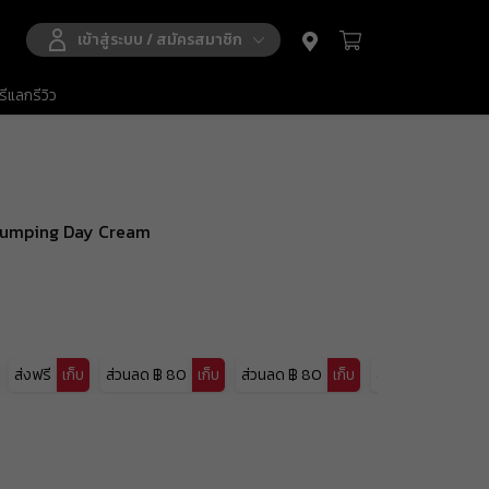
เข้าสู่ระบบ
/
สมัครสมาชิก
ีแลกรีวิว
฿ 0.00
฿ 0.00
Plumping Day Cream
฿ 0.00
ดูรถเข็นสินค้า
ส่งฟรี
เก็บ
ส่วนลด
฿ 80
เก็บ
ส่วนลด
฿ 80
เก็บ
ส่วนลด
฿ 80
เก็
รับคูปอง