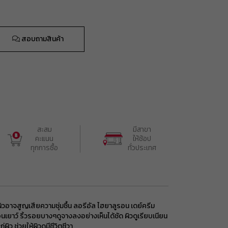
รับคูปอง
สอบถามสินค้า
รับคูปอง
รับคูปอง
สะสม

มีสาขา

รับคูปอง
คะแนน

ให้ช้อป

ทุกการซื้อ
ทั่วประเทศ
รับคูปอง
ผิวอาจสูญเสียความชุ่มชื้น ลอรีอัล ไฮยาลูรอน เดย์ครีม
รับคูปอง
่อนเยาว์ ริ้วรอยบางๆดูจางลงอย่างเห็นได้ชัด ผิวดูเรียบเนียน
ิว ช่วยให้ผิวดูมีชีวิตชีวา