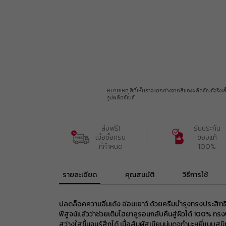
อุปกรณ์เสริม
หมายเหตุ
สีที่เห็นอาจแตกต่างจากสีของผลิตภัณฑ์จริง
รูปผลิตภัณฑ์
ส่งฟรี!

รับประกัน

เมื่อซื้อครบ

ของแท้

ที่กำหนด
100%
รายละเอียด
คุณสมบัติ
วิธีการใช้
ปลดล็อคความอิ่มเด้ง อ่อนเยาว์ ด้วยครีมบำรุงทรงประสิทธิภา
พิสูจน์แล้วว่าช่วยเติมไฮยาลูรอนกลับคืนสู่ผิวได้ 100% ทรงพ
สว่างใสขึ้นจนรู้สึกได้ เนื้อสัมผัสเนียนนุ่มดุจกำมะหยี่แนบสน