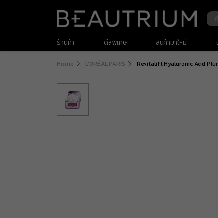
ร้านค้า
ดีลพิเศษ
สินค้ามาใหม่
Home
L'ORÉAL PARIS
Revitalift Hyaluronic Acid P
เครื่องสำอาง
สกินแคร์
ดูแลเส้นผม
ดูแลผิวกาย
ของใช้ส่วนตัว
สำหรับผู้ชาย
เวชสำอางค์
สุขภาพ และ วิตามินอาหารเสริม
น้ำหอมและเครื่องหอม
สินค้าพรีเมียม