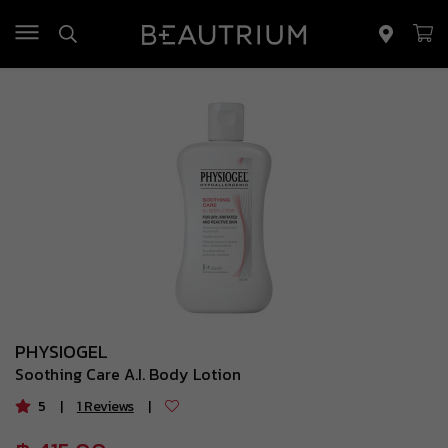
รถเข็น
(
0
)
ยอดรวม
฿ 0.00
ค่าจัดส่ง
฿ 0.00
ยอดรวมทั้งหมด
฿ 0.00
ดูรถเข็นสินค้า
PHYSIOGEL
Soothing Care A.I. Body Lotion
5
|
1
Reviews
|