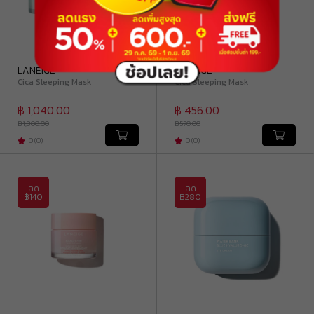
LANEIGE
LANEIGE
Cica Sleeping Mask
Cica Sleeping Mask
฿ 1,040.00
฿ 456.00
฿ 1,300.00
฿ 570.00
|
0
(
0
)
|
0
(
0
)
ลด
ลด
฿140
฿280