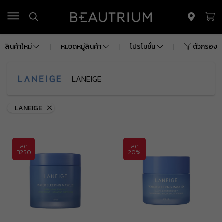
รถเข็น
(
0
)
สินค้าใหม่
|
หมวดหมู่สินค้า
|
โปรโมชั่น
|
ตัวกรอง
ยอดรวม
฿ 0.00
ค่าจัดส่ง
฿ 0.00
LANEIGE
ยอดรวมทั้งหมด
฿ 0.00
LANEIGE
ดูรถเข็นสินค้า
ลด
ลด
฿250
20%