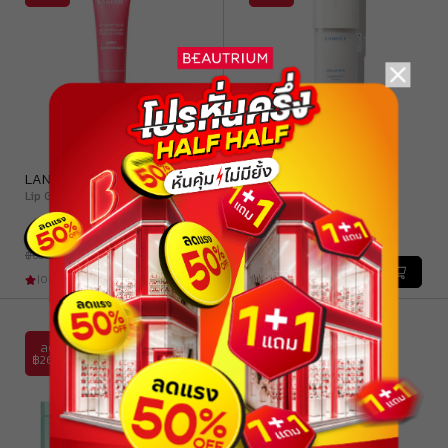
มี
5
เฉดสี
LANEIGE
LANEIGE
Lip Glowy Balm
Cream Skin Cerapeptide
Refiner
฿ 480.00
฿ 1,000.00
฿ 600.00
฿ 1,250.00
|
0
(
0
)
|
0
(
0
)
ลด
ลด
฿260
฿114