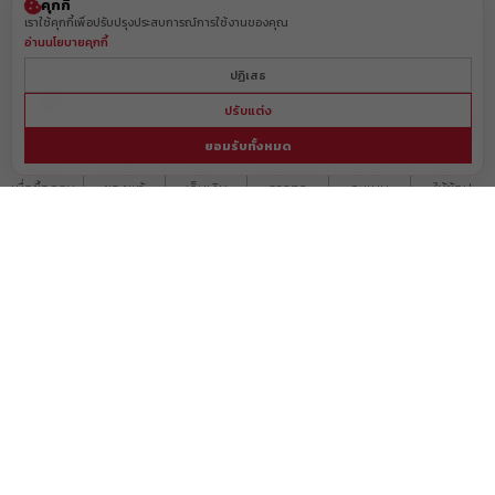
คุกกี้
เราใช้คุกกี้เพื่อปรับปรุงประสบการณ์การใช้งานของคุณ
อ่านนโยบายคุกกี้
ปฏิเสธ
ปรับแต่ง
ยอมรับทั้งหมด
ส่งฟรี!

รับประกัน

บริการ

แบรนด์ดัง

สะสม

มีสาขา

เมื่อซื้อครบ

ของแท้

เก็บเงิน

จากทุก

คะแนน

ให้ช้อป

ที่กำหนด
100%
ปลายทาง
มุมโลก
ทุกการซื้อ
ทั่วประเทศ
ค้นหาสาขา
ติดตามสินค้า
แจ้งการชำระเงิน
คำถามพบบ่อย
นำเสนอสินค้า
เกี่ยวกับเรา
ร่วมงานกับเรา