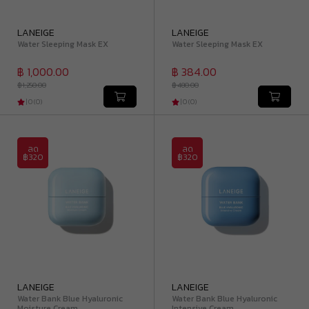
LANEIGE
LANEIGE
Water Sleeping Mask EX
Water Sleeping Mask EX
฿ 1,000.00
฿ 384.00
฿ 1,250.00
฿ 480.00
|
0
(
0
)
|
0
(
0
)
ลด
ลด
฿320
฿320
LANEIGE
LANEIGE
Water Bank Blue Hyaluronic
Water Bank Blue Hyaluronic
Moisture Cream
Intensive Cream