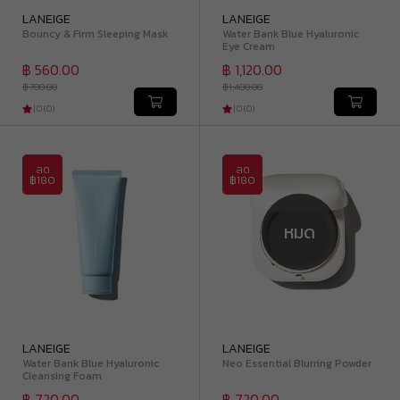
LANEIGE
LANEIGE
Bouncy & Firm Sleeping Mask
Water Bank Blue Hyaluronic
Eye Cream
฿ 560.00
฿ 1,120.00
฿ 700.00
฿ 1,400.00
|
0
(
0
)
|
0
(
0
)
ลด
ลด
฿180
฿180
หมด
LANEIGE
LANEIGE
Water Bank Blue Hyaluronic
Neo Essential Blurring Powder
Cleansing Foam
฿ 720.00
฿ 720.00