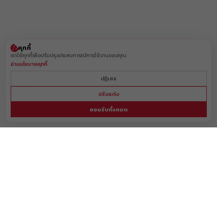
คุกกี้
เราใช้คุกกี้เพื่อปรับปรุงประสบการณ์การใช้งานของคุณ
อ่านนโยบายคุกกี้
ปฏิเสธ
ปรับแต่ง
ยอมรับทั้งหมด
ส่งฟรี!

รับประกัน

บริการ

แบรนด์ดัง

สะสม

มีสาขา

เมื่อซื้อครบ

ของแท้

เก็บเงิน

จากทุก

คะแนน

ให้ช้อป
