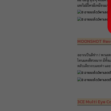
เลยไม่มีใครมีเหมือนแน
MOONSHOT Reve 
อยากเป็นลิซ่าา ! พาเลต
โทนแดงสีสวยมาก มีทั้งแ
ตลับเดียวจบเลยค่า และ 
3CE Multi Eye C