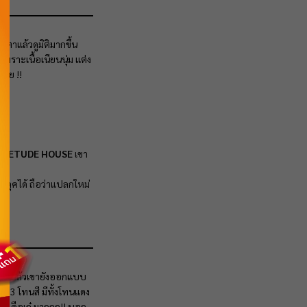
ตาแล้วดูมิติมากขึ้น 
เพราะเนื้อเนียนนุ่ม แต่ง
้ยย !!
ง 
ETUDE HOUSE
 เขา
อจลุคได้ ถือว่าแปลกใหม่
าได้ แล้วเขายังออกแบบ
ก 3 โทนสี มีทั้งโทนแดง 
ด้ คือเก๋ มากกก!! บอก