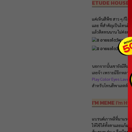
ETUDE HOUSE
 
แค่เห็นสีพีช สาว ๆ ก็ใจ
และ ที่สำคัญเป็นโทนสีพีช
แล้วติดทนนาน ไม่ค่อยร่
นอกจากนั้นเขายังมีตีมพ
เลยจ้า เพราะมีอีกหลายโ
Play Color Eyes Laven
สำหรับโทนสีพาเลตต์เลย 
I'M MEME
 I'm Hi
แบรนด์เกาหลีที่มาแรงทั
ให้ใช้ได้ทั้งตาและแก้ม 
ส้ม ชมพู ตุ่น ๆ คือมีค