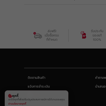
ส่งฟรี!

รับประกัน

เมื่อซื้อครบ

ของแท้

ที่กำหนด
100%
ติดตามสินค้า
คำถามพ
แจ้งการชำระเงิน
นำเสนอส
คุกกี้
เราใช้คุกกี้เพื่อปรับปรุงประสบการณ์การใช้งานของคุณ
อ่านนโยบายคุกกี้