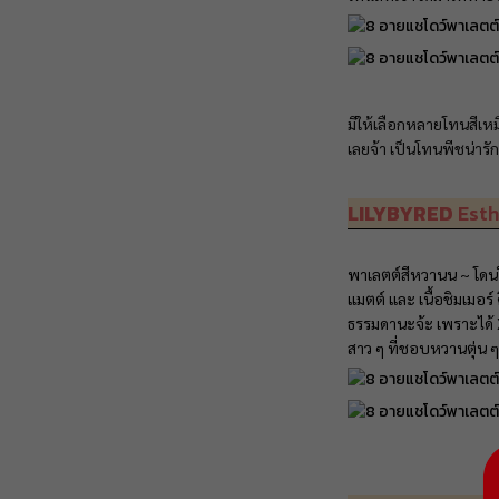
มีให้เลือกหลายโทนสีเหม
เลยจ้า เป็นโทนพีชน่ารัก
LILYBYRED
 Est
พาเลตต์สีหวานน ~ โดนใจ
แมตต์ และ เนื้อชิมเมอร์
ธรรมดานะจ้ะ เพราะได้ X
สาว ๆ ที่ชอบหวานตุ่น 