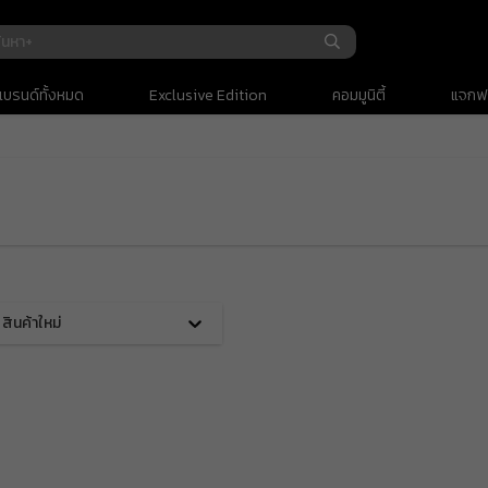
รถเข็น
(
0
)
แบรนด์ทั้งหมด
Exclusive Edition
คอมมูนิตี้
แจกฟร
ยอดรวม
ค่าจัดส่ง
ยอดรวมทั้งหมด
สินค้าใหม่