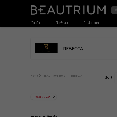
ร้านค้า
ดีลพิเศษ
สินค้ามาใหม่
เครื่องสำอาง
สกินแคร์
REBECCA
ดูแลเส้นผม
ดูแลผิวกาย
ของใช้ส่วนตัว
Home
BEAUTRIUM Store
REBECCA
สำหรับผู้ชาย
Sort:
เวชสำอางค์
สุขภาพ และ วิตามินอาหารเสริม
REBECCA
น้ำหอมและเครื่องหอม
สินค้าพรีเมียม