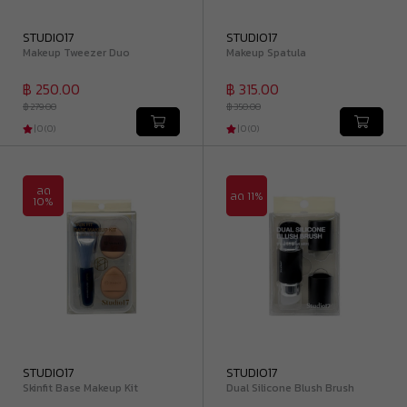
STUDIO17
STUDIO17
Makeup Tweezer Duo
Makeup Spatula
฿ 250.00
฿ 315.00
฿ 279.00
฿ 350.00
|
0
(
0
)
|
0
(
0
)
ลด
ลด 11%
10%
STUDIO17
STUDIO17
Skinfit Base Makeup Kit
Dual Silicone Blush Brush