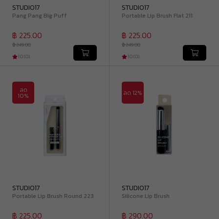
STUDIO17
STUDIO17
Pang Pang Big Puff
Portable Lip Brush Flat 211
฿ 225.00
฿ 225.00
฿ 249.00
฿ 249.00
|
0
(
0
)
|
0
(
0
)
ลด
ลด 12%
10%
STUDIO17
STUDIO17
Portable Lip Brush Round 223
Silicone Lip Brush
฿ 225.00
฿ 290.00