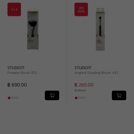
ลด
1 + 1
10%
STUDIO17
STUDIO17
Powder Brush 812
Angled Shading Brush 442
฿ 690.00
฿ 260.00
฿ 290.00
|
0
(
0
)
|
0
(
0
)