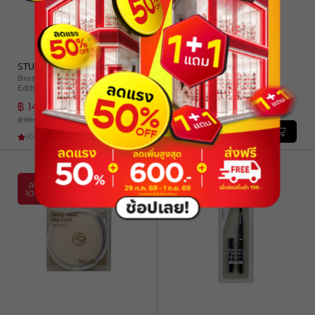
STUDIO17
STUDIO17
Brush-Fit Puff (Special
Pang Pang Triangle Puff
Edition)
฿ 149.00
฿ 225.00
฿ 169.00
฿ 249.00
|
0
(
0
)
|
0
(
0
)
ลด
ลด
10%
10%