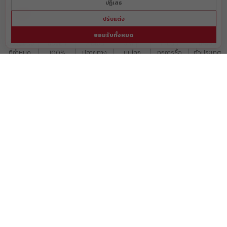
ปฏิเสธ
ปรับแต่ง
ส่งฟรี!

รับประกัน

บริการ

แบรนด์ดัง

สะสม

มีสาขา

ยอมรับทั้งหมด
เมื่อซื้อครบ

ของแท้

เก็บเงิน

จากทุก

คะแนน

ให้ช้อป

ที่กำหนด
100%
ปลายทาง
มุมโลก
ทุกการซื้อ
ทั่วประเทศ
ค้นหาสาขา
ติดตามสินค้า
แจ้งการชำระเงิน
คำถามพบบ่อย
นำเสนอสินค้า
เกี่ยวกับเรา
ร่วมงานกับเรา
ลงทะเบียนเพื่อรับข่าวสารล่าสุดจากเรา