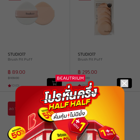
STUDIO17
STUDIO17
Brush Fit Puff
Brush Fit Puff
฿ 89.00
฿ 295.00
฿ 109.00
฿ 329.00
|
0
(
0
)
|
0
(
0
)
ลด
ลด 12%
10%