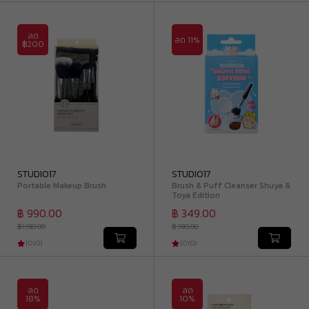
ลด
ลด 11%
฿200
STUDIO17
STUDIO17
Portable Makeup Brush
Brush & Puff Cleanser Shuya &
Toya Edition
฿ 990.00
฿ 349.00
฿ 1,190.00
฿ 390.00
|
0
(
0
)
|
0
(
0
)
ลด
ลด
18%
10%