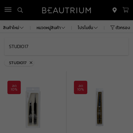
รถเข็น
(
0
)
สินค้าใหม่
|
หมวดหมู่สินค้า
|
โปรโมชั่น
|
ตัวกรอง
ยอดรวม
฿ 0.00
ค่าจัดส่ง
฿ 0.00
STUDIO17
ยอดรวมทั้งหมด
฿ 0.00
STUDIO17
ดูรถเข็นสินค้า
ลด
ลด
10%
10%