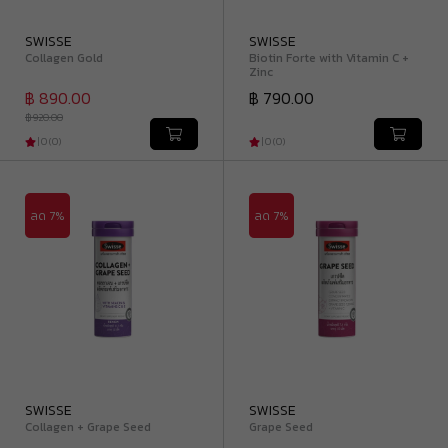
SWISSE
SWISSE
Collagen Gold
Biotin Forte with Vitamin C +
Zinc
฿ 890.00
฿ 790.00
฿ 920.00
|
0
(
0
)
|
0
(
0
)
ลด 7%
ลด 7%
SWISSE
SWISSE
Collagen + Grape Seed
Grape Seed