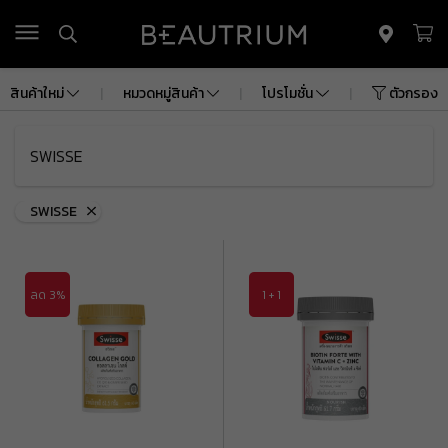
รถเข็น
(
0
)
สินค้าใหม่
|
หมวดหมู่สินค้า
|
โปรโมชั่น
|
ตัวกรอง
ยอดรวม
฿ 0.00
ค่าจัดส่ง
฿ 0.00
SWISSE
ยอดรวมทั้งหมด
฿ 0.00
SWISSE
ดูรถเข็นสินค้า
ลด 3%
1 + 1